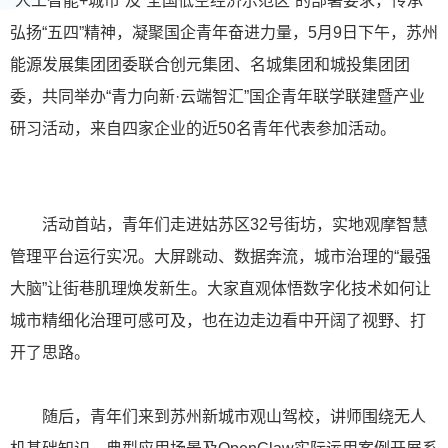
“人工智能+城市”及“全国低空经济示范区”的部署要求，传承
弘扬“五四”精神，凝聚国企青年奋进力量，5月9日下午，苏州
能源发展集团团委联合创元集团、名城集团和城投集团团
委，共同举办“青力向新·云端智汇”国企青年联学联建暨产业
研习活动，来自四家企业的近50名青年代表参加活动。
活动首站，青年们走进姑苏区32号街坊，实地观摩智慧
管理平台运行实况。大屏跳动、数据奔流，城市治理的“最强
大脑”让街巷肌理焕发新生。大家直观体悟数字化技术如何让
城市精细化治理可感可及，也在边走边看中开阔了视野、打
开了思路。
随后，青年们来到苏州新城市观山驾校，讲师围绕无人