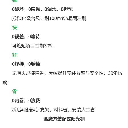
强
0破坏，0隐患，0漏水，0担忧
抵御17级台风，耐100mm/h暴雨冲刷
快
0误差，0等待
可缩短项目工期30%
好
0焊接，0锈蚀
无明火焊接隐患，大幅提升安装效率与安全性，30年防
腐
省
0内卷，0浪费
拆后≠报废=新支架，材料省，安装人工省
晶魔方装配式阳光棚