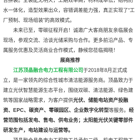
合拼装。全装配无明火，工期效率高，材料成本低，结构防
水一体化，造型效果出众，容错调差能力强，真正实现了“工
厂预制、现场组装”的高效模式。
未来已至，零碳征程开启！诚邀广大客商朋友亲临展会
现场，参观交流、洽谈光储采购与合作。更多前沿产品、专
属服务优惠及灵活商业合作模式，静候您莅临揭晓！
展商推荐
江苏顶晶融合电力工程有限公司
于2018年8月正式成
立，是一家领先的综合性城市清洁能源服务商。顶晶致力于
建立光伏智慧能源生态平台，围绕双碳、清洁能源、绿色建
筑等国家战略需求，为客户提供
光伏、储能电站资产投融
资、EPC、碳资产、零碳园区、企业数字化转型
等服务。
经
营范围包括发电、售电、供电业务；太阳能光伏关键零部件
研发生产，电站建设与运营等。