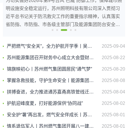
春风暖人心，便民惠邻里。近期，馨泰社区在市民文化广
近日，能源集团组织全体员工完成合规承诺书签订，标志
当前，人工智能与能源发展正加速"双向奔赴"。
为切实做好2026年第9号台风“巴威”防御工作，保障城市照
为深入贯彻习近平法治思想，严格落实省、市第六个“民法
春风暖人心，便民惠邻里。近期，馨泰社区在市民文化广
近日，能源集团组织全体员工完成合规承诺书签订，标志
场举办“‘馨’风聚邻里 五月便民行”便民服务活动。
着能源集团合规体系建设从被动管理向主动作为、从制度
明设施安全稳定运行，苏州照明科技有限公司深入贯彻习
典宣传月”工作部署，紧扣集团法治国企建设年度任务，深
场举办“‘馨’风聚邻里 五月便民行”便民服务活动。
着能源集团合规体系建设从被动管理向主动作为、从制度
约束向文化赋能转变。
近平总书记关于防汛救灾工作的重要指示精神，认真落实
化法律、合规、风控、审计、内控“五位一体”协同管控建
约束向文化赋能转变。
省防指、市防指、市各级主管部门及能源集团防台安全工
设，持续压实全员依法经营履职责任，6月5日下午，苏州
作部署，全面启动防台防汛应急准备工作，以扎实举措筑
市能源发展集团举办民法典视角下合同全流程合规管理与
牢城市照明安全防线。
风险防范专题普法讲座。集团领导班子、本部全体员工，
严把燃气“安全关”，全力护航开学季丨吴中燃气公司开展开学前燃气安全专项检查行动
2025-09-04
各子公司中层管理人员、风控合规及业务关键岗位人员参
加学习。
苏州能源集团召开财务中心成立大会暨财务数智化项目推进会
2025-08-22
锦旗映初心丨苏州燃气集团圆居民“通气梦”
2025-08-20
掌握急救技能，守护生命安全丨能源集团初级救护员培训顺利开展
2025-08-08
拼搏奋进，全力推进通苏嘉甬高铁管线迁改工作
2025-08-04
护航迎峰度夏，打好能源保供“协同战”
2025-08-02
安全护“暑”再出发，燃气安全伴成长丨苏州燃气集团团委“朝阳行动”走进社区暑托班
2025-08-01
情系退伍军人丨苏州燃气集团开展八一建军节暖心慰问
2025-08-01