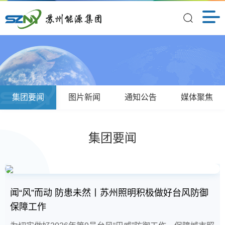
集团要闻
图片新闻
通知公告
媒体聚焦
集团要闻
“馨”风聚邻里 五月便民行丨苏州智换联合馨泰社区
能源集团多措并举推进合规体系建设走深走实
能源集团举办网络与数据安全意识提升与AI工具合
闻“风”而动 防患未然丨苏州照明积极做好台风防御
筑牢合同合规防线 夯实法治国企根基丨苏州能源集
“馨”风聚邻里 五月便民行丨苏州智换联合馨泰社区
能源集团多措并举推进合规体系建设走深走实
开展便民服务活动
规应用专题培训
保障工作
团开展民法典宣传月合同合规专题培训
开展便民服务活动