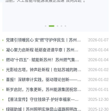
春风暖人心，便民惠邻里。近期，馨泰社区在市民文化广
近日，能源集团组织全体员工完成合规承诺书签订，标志
当前，人工智能与能源发展正加速"双向奔赴"。
为切实做好2026年第9号台风“巴威”防御工作，保障城市照
为深入贯彻习近平法治思想，严格落实省、市第六个“民法
春风暖人心，便民惠邻里。近期，馨泰社区在市民文化广
近日，能源集团组织全体员工完成合规承诺书签订，标志
场举办“‘馨’风聚邻里 五月便民行”便民服务活动。
着能源集团合规体系建设从被动管理向主动作为、从制度
明设施安全稳定运行，苏州照明科技有限公司深入贯彻习
典宣传月”工作部署，紧扣集团法治国企建设年度任务，深
场举办“‘馨’风聚邻里 五月便民行”便民服务活动。
着能源集团合规体系建设从被动管理向主动作为、从制度
约束向文化赋能转变。
近平总书记关于防汛救灾工作的重要指示精神，认真落实
化法律、合规、风控、审计、内控“五位一体”协同管控建
约束向文化赋能转变。
省防指、市防指、市各级主管部门及能源集团防台安全工
设，持续压实全员依法经营履职责任，6月5日下午，苏州
作部署，全面启动防台防汛应急准备工作，以扎实举措筑
市能源发展集团举办民法典视角下合同全流程合规管理与
牢城市照明安全防线。
风险防范专题普法讲座。集团领导班子、本部全体员工，
党建引领暖民心 安“燃”守护伴民生丨苏州燃气集团党委党建品牌实践活动走进新湘苑社区
2026-01-07
各子公司中层管理人员、风控合规及业务关键岗位人员参
加学习。
凝心聚力启新程 砥砺奋进谱华章丨苏州燃气集团六届一次会员代表大会暨职工代表大会顺利召开
2026-01-04
燃动“十四五” · 赋能新苏州！苏州燃气集团书写安全保供与高质量发展答卷
2026-01-04
光影绘古塔，钟声赴新程丨在姑苏城的跨年夜，与时光相遇
2026-01-02
喜报！深耕审计实践，驱动理论创新——集团内审工作获得省市多项荣誉
2026-01-02
新岁启封，万象更新，苏州能源集团祝您元旦快乐！
2026-01-01
【普法宣传】守住钱袋子·护好幸福家——防范非法金融知识宣传
2025-12-30
绿碳助城丨苏州照明实施昆山道路照明改造项目
2025-12-30