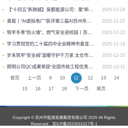
【“十四五”新跨越】吴都能源公司：聚“新”之力 蓄“能”远航
2025-12-29
喜报丨“AI虚拟电厂”获评第三届AI苏州年度大会“场景创新贡献奖”
2025-12-22
筑牢冬季“防火墙”，燃气安全进校园丨苏州燃气集团走进留园路幼儿园开展“朝阳行动”燃气安全宣传活动
2025-12-22
学习贯彻党的二十届四中全会精神市委宣讲团报告会在能源集团举行
2025-12-16
岁末筑牢“安全阀”温暖守护千万家 太仓市燃气有限公司开展冬季安全宣传活动
2025-12-15
照明公司QC成果荣获“全国市政工程优秀质量管理小组”二类成果
2025-12-11
首页
上一页
9
10
11
12
13
14
15
16
17
18
下一页
尾页
Copyright © 苏州市能源发展集团有限公司 2025 All Rights
Reserved
苏ICP备2023031017号-1