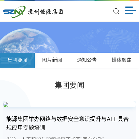
集团要闻
图片新闻
通知公告
媒体聚焦
集团要闻
“馨”风聚邻里 五月便民行丨苏州智换联合馨泰社区
能源集团多措并举推进合规体系建设走深走实
能源集团举办网络与数据安全意识提升与AI工具合
闻“风”而动 防患未然丨苏州照明积极做好台风防御
筑牢合同合规防线 夯实法治国企根基丨苏州能源集
“馨”风聚邻里 五月便民行丨苏州智换联合馨泰社区
能源集团多措并举推进合规体系建设走深走实
开展便民服务活动
规应用专题培训
保障工作
团开展民法典宣传月合同合规专题培训
开展便民服务活动